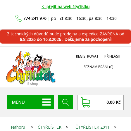
<- přejít na web čtyřlístku
774 241 976
|
po - čt 8:30 - 16:30, pá 8:30 - 14:30
Z technických důvodů bude prodejna a expedice ZAVŘENA od
8.8.2026 do 16.8.2026
.
Děkujeme za pochopení!
REGISTROVAT
PŘIHLÁSIT
SEZNAM PŘÁNÍ
(0)
MENU
0,00 Kč
Nahoru
>
ČTYŘLÍSTEK
>
ČTYŘLÍSTEK 2011
>