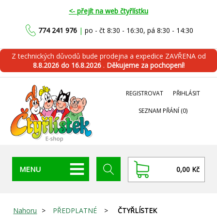
<- přejít na web čtyřlístku
774 241 976
|
po - čt 8:30 - 16:30, pá 8:30 - 14:30
Z technických důvodů bude prodejna a expedice ZAVŘENA od
8.8.2026 do 16.8.2026
.
Děkujeme za pochopení!
REGISTROVAT
PŘIHLÁSIT
SEZNAM PŘÁNÍ
(0)
MENU
0,00 Kč
Nahoru
>
PŘEDPLATNÉ
>
ČTYŘLÍSTEK