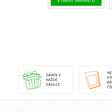
NE
DÁREK V
VÝ
KAŽDÉ
AR
ZÁSILCE
ČÍ