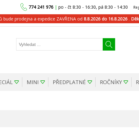
774 241 976
|
po - čt 8:30 - 16:30, pá 8:30 - 14:30
Reg
dů bude prodejna a expedice ZAVŘENA od
8.8.2026 do 16.8.2026
.
Děk
ECIÁL
MINI
PŘEDPLATNÉ
ROČNÍKY