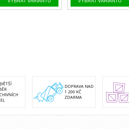
JVĚTŠÍ
DOPRAVA NAD
BĚR
1 200 KČ
CHIVNÍCH
ZDARMA
SEL