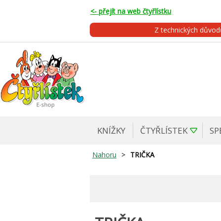
<- přejít na web čtyřlístku
Z technických důvo
KNÍŽKY
ČTYŘLÍSTEK
SP
Nahoru
>
TRIČKA