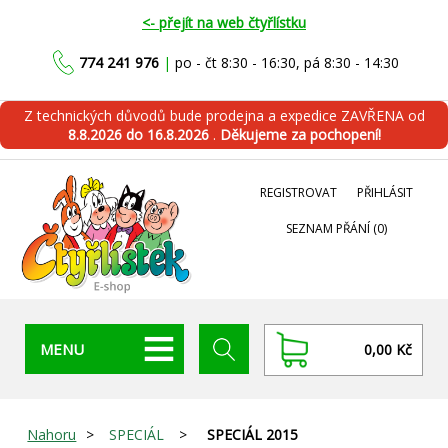
<- přejít na web čtyřlístku
774 241 976
|
po - čt 8:30 - 16:30, pá 8:30 - 14:30
Z technických důvodů bude prodejna a expedice ZAVŘENA od
8.8.2026 do 16.8.2026
.
Děkujeme za pochopení!
REGISTROVAT
PŘIHLÁSIT
SEZNAM PŘÁNÍ
(0)
MENU
0,00 Kč
Nahoru
>
SPECIÁL
>
SPECIÁL 2015