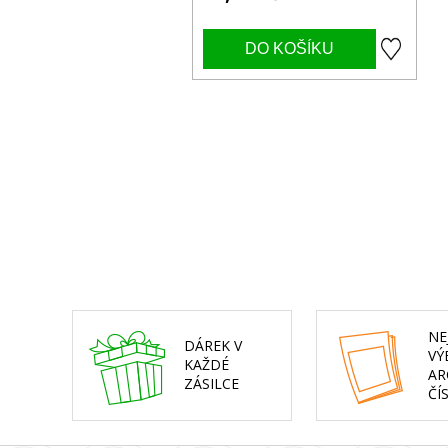
NE
DÁREK V
VÝ
KAŽDÉ
AR
ZÁSILCE
ČÍ