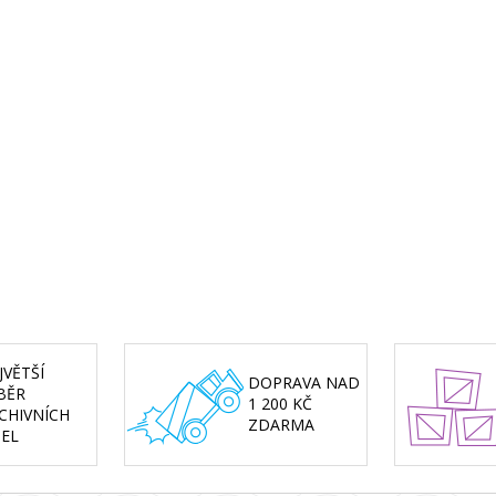
JVĚTŠÍ
DOPRAVA NAD
BĚR
1 200 KČ
CHIVNÍCH
ZDARMA
SEL