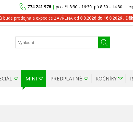
774 241 976
|
po - čt 8:30 - 16:30, pá 8:30 - 14:30
Reg
dů bude prodejna a expedice ZAVŘENA od
8.8.2026 do 16.8.2026
.
Děk
ECIÁL
MINI
PŘEDPLATNÉ
ROČNÍKY