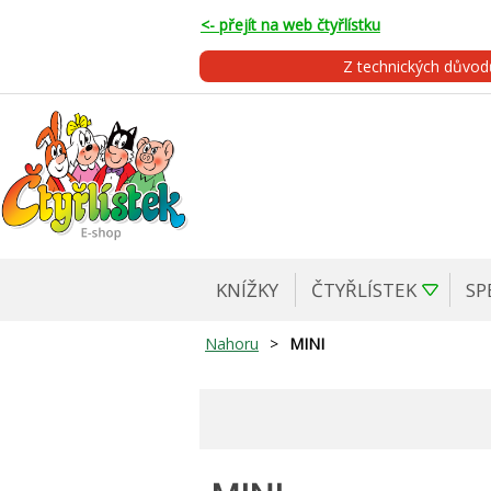
<- přejít na web čtyřlístku
Z technických důvo
KNÍŽKY
ČTYŘLÍSTEK
SP
Nahoru
>
MINI