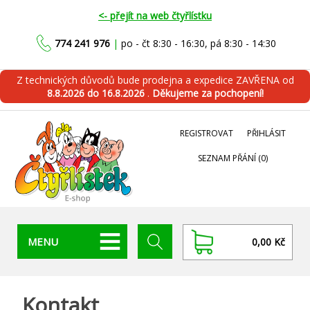
<- přejít na web čtyřlístku
774 241 976
|
po - čt 8:30 - 16:30, pá 8:30 - 14:30
Z technických důvodů bude prodejna a expedice ZAVŘENA od
8.8.2026 do 16.8.2026
.
Děkujeme za pochopení!
REGISTROVAT
PŘIHLÁSIT
SEZNAM PŘÁNÍ
(0)
MENU
0,00 Kč
Kontakt