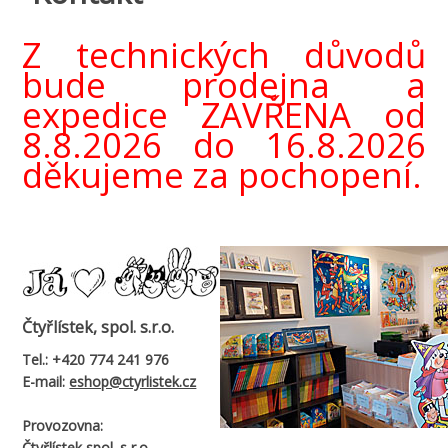
Z technických důvodů
bude prodejna a
expedice ZAVŘENA od
8.8.2026 do 16.8.2026
děkujeme za pochopení.
Čtyřlístek, spol. s.r.o.
Tel.:
+420 774 241 976
E-mail:
eshop@ctyrlistek.cz
Provozovna:
Čtyřlístek spol. s r.o.