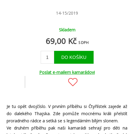
14-15/2019
Skladem
69,00 Kč
S DPH
Poslat e-mailem kamarádovi
Je tu opět dvojčíslo. V prvním příběhu si Čtyřlístek zajede až
do dalekého Thajska. Zde pomůže mocnému králi přelstít
proradného rádce a setká se s legendárním bílým slonem.
Ve druhém příběhu pak naši kamarádi sehrají pro děti na