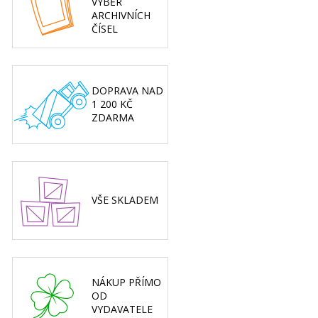
VÝBĚR
ARCHIVNÍCH
ČÍSEL
DOPRAVA NAD
1 200 KČ
ZDARMA
VŠE SKLADEM
NÁKUP PŘÍMO
OD
VYDAVATELE