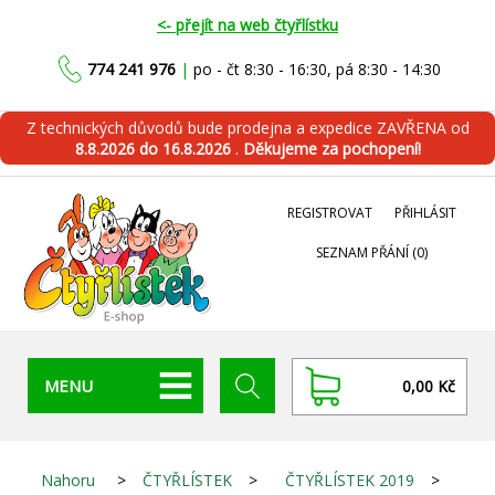
<- přejít na web čtyřlístku
774 241 976
|
po - čt 8:30 - 16:30, pá 8:30 - 14:30
Z technických důvodů bude prodejna a expedice ZAVŘENA od
8.8.2026 do 16.8.2026
.
Děkujeme za pochopení!
REGISTROVAT
PŘIHLÁSIT
SEZNAM PŘÁNÍ
(0)
MENU
0,00 Kč
Nahoru
>
ČTYŘLÍSTEK
>
ČTYŘLÍSTEK 2019
>