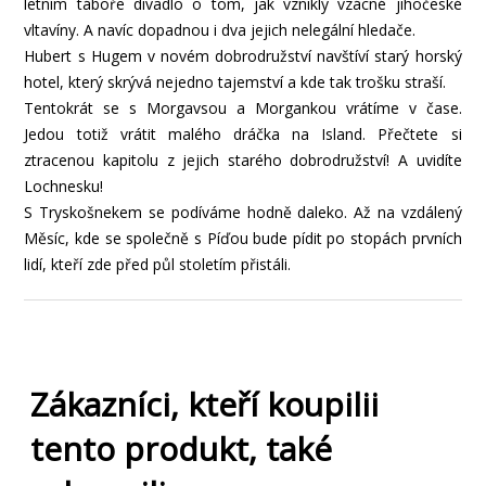
letním táboře divadlo o tom, jak vznikly vzácné jihočeské
vltavíny. A navíc dopadnou i dva jejich nelegální hledače.
Hubert s Hugem v novém dobrodružství navštíví starý horský
hotel, který skrývá nejedno tajemství a kde tak trošku straší.
Tentokrát se s Morgavsou a Morgankou vrátíme v čase.
Jedou totiž vrátit malého dráčka na Island. Přečtete si
ztracenou kapitolu z jejich starého dobrodružství! A uvidíte
Lochnesku!
S Tryskošnekem se podíváme hodně daleko. Až na vzdálený
Měsíc, kde se společně s Píďou bude pídit po stopách prvních
lidí, kteří zde před půl stoletím přistáli.
Zákazníci, kteří koupilii
tento produkt, také