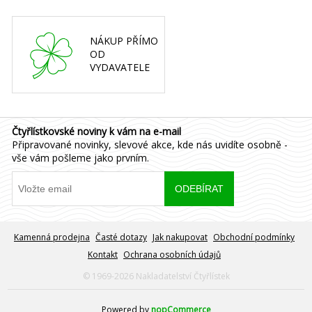
NÁKUP PŘÍMO
OD
VYDAVATELE
Čtyřlístkovské noviny k vám na e-mail
Připravované novinky, slevové akce, kde nás uvidíte osobně -
vše vám pošleme jako prvním.
Kamenná prodejna
Časté dotazy
Jak nakupovat
Obchodní podmínky
Kontakt
Ochrana osobních údajů
© 1969-2026 Nakladatelství Čtyřlístek
Powered by
nopCommerce