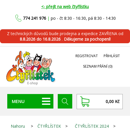
<- přejít na web čtyřlístku
774 241 976
|
po - čt 8:30 - 16:30, pá 8:30 - 14:30
Z technických důvodů bude prodejna a expedice ZAVŘENA od
8.8.2026 do 16.8.2026
.
Děkujeme za pochopení!
REGISTROVAT
PŘIHLÁSIT
SEZNAM PŘÁNÍ
(0)
MENU
0,00 Kč
Nahoru
>
ČTYŘLÍSTEK
>
ČTYŘLÍSTEK 2024
>