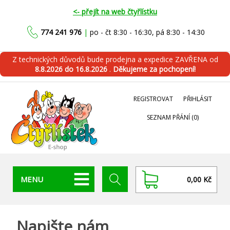
<- přejít na web čtyřlístku
774 241 976
|
po - čt 8:30 - 16:30, pá 8:30 - 14:30
Z technických důvodů bude prodejna a expedice ZAVŘENA od
8.8.2026 do 16.8.2026
.
Děkujeme za pochopení!
REGISTROVAT
PŘIHLÁSIT
SEZNAM PŘÁNÍ
(0)
MENU
0,00 Kč
Napište nám