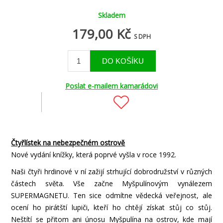
Skladem
179,00 Kč
S DPH
Poslat e-mailem kamarádovi
Čtyřlístek na nebezpečném ostrově
Nové vydání knížky, která poprvé vyšla v roce 1992.
Naši čtyři hrdinové v ní zažijí strhující dobrodružství v různých
částech světa. Vše začne Myšpulínovým vynálezem
SUPERMAGNETU. Ten sice odmítne vědecká veřejnost, ale
ocení ho pirátští lupiči, kteří ho chtějí získat stůj co stůj.
Neštítí se přitom ani únosu Myšpulína na ostrov, kde mají