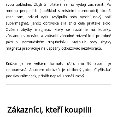
svou základnu. Zbylí tři přátelé se ho vydají zachránit. Po
mnoha peripetiích (například s místními domorodci) skončí
zase tam, odkud vyšli. Myšpulín tedy vyrobí nový obří
supermagnet, jehož obrovská síla zničí celé pirátské sídlo.
Ovšem zbytky magnetu, který se roztrhne na kousky,
zůstanou v oceánu a způsobí záhadné mizení lodí podobně
jako v Bermudském trojúhelníku. Myšpulín tedy zbytky
magnetu přepracuje na úspěšný odpuzovač nezdvořáků.
Knížka je ve velkém formátu (A4), má 96 stran, je
celobarevná. Autorem obrázků je oblíbený „otec Čtyřlístku“
Jaroslav Němeček, příběh napsal Tomáš Nový.
Zákazníci, kteří koupilii