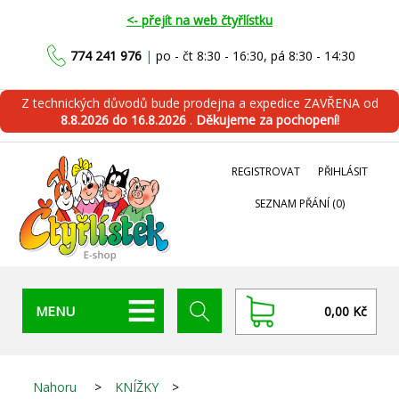
<- přejít na web čtyřlístku
774 241 976
|
po - čt 8:30 - 16:30, pá 8:30 - 14:30
Z technických důvodů bude prodejna a expedice ZAVŘENA od
8.8.2026 do 16.8.2026
.
Děkujeme za pochopení!
REGISTROVAT
PŘIHLÁSIT
SEZNAM PŘÁNÍ
(0)
MENU
0,00 Kč
Nahoru
>
KNÍŽKY
>