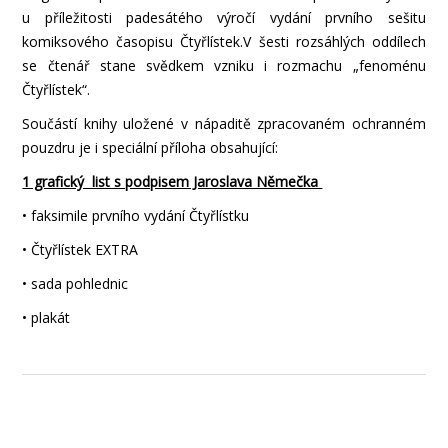
u příležitosti padesátého výročí vydání prvního sešitu
komiksového časopisu Čtyřlístek.V šesti rozsáhlých oddílech
se čtenář stane svědkem vzniku i rozmachu „fenoménu
Čtyřlístek“.
Součástí knihy uložené v nápaditě zpracovaném ochranném
pouzdru je i speciální příloha obsahující:
1 grafický list s podpisem Jaroslava Němečka
• faksimile prvního vydání Čtyřlístku
• Čtyřlístek EXTRA
• sada pohlednic
• plakát