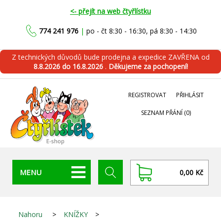
<- přejít na web čtyřlístku
774 241 976
|
po - čt 8:30 - 16:30, pá 8:30 - 14:30
Z technických důvodů bude prodejna a expedice ZAVŘENA od
8.8.2026 do 16.8.2026
.
Děkujeme za pochopení!
REGISTROVAT
PŘIHLÁSIT
SEZNAM PŘÁNÍ
(0)
MENU
0,00 Kč
Nahoru
>
KNÍŽKY
>