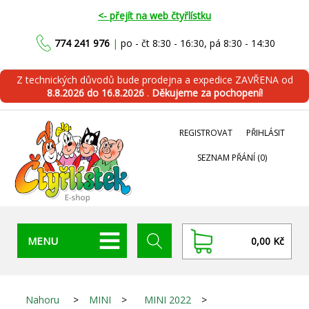
<- přejít na web čtyřlístku
774 241 976
|
po - čt 8:30 - 16:30, pá 8:30 - 14:30
Z technických důvodů bude prodejna a expedice ZAVŘENA od
8.8.2026 do 16.8.2026
.
Děkujeme za pochopení!
REGISTROVAT
PŘIHLÁSIT
SEZNAM PŘÁNÍ
(0)
MENU
0,00 Kč
Nahoru
>
MINI
>
MINI 2022
>