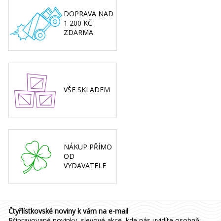
DOPRAVA NAD
1 200 KČ
ZDARMA
VŠE SKLADEM
NÁKUP PŘÍMO
OD
VYDAVATELE
Čtyřlístkovské noviny k vám na e-mail
Připravované novinky, slevové akce, kde nás uvidíte osobně -