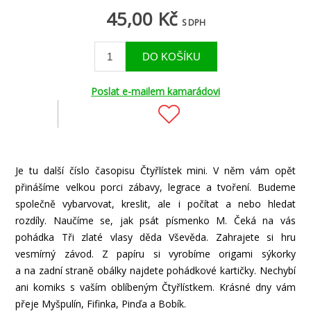
45,00 Kč
S DPH
Poslat e-mailem kamarádovi
Je tu další číslo časopisu Čtyřlístek mini. V něm vám opět
přinášíme velkou porci zábavy, legrace a tvoření. Budeme
společně vybarvovat, kreslit, ale i počítat a nebo hledat
rozdíly. Naučíme se, jak psát písmenko M. Čeká na vás
pohádka Tři zlaté vlasy děda Vševěda. Zahrajete si hru
vesmírný závod. Z papíru si vyrobíme origami sýkorky
a na zadní straně obálky najdete pohádkové kartičky. Nechybí
ani komiks s vaším oblíbeným Čtyřlístkem. Krásné dny vám
přeje Myšpulín, Fifinka, Pinďa a Bobík.