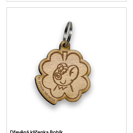
Dřevěná klíčenka Bobík