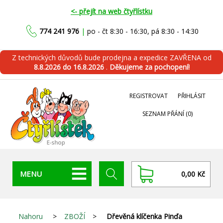
<- přejít na web čtyřlístku
774 241 976
|
po - čt 8:30 - 16:30, pá 8:30 - 14:30
Z technických důvodů bude prodejna a expedice ZAVŘENA od
8.8.2026 do 16.8.2026
.
Děkujeme za pochopení!
REGISTROVAT
PŘIHLÁSIT
SEZNAM PŘÁNÍ
(0)
MENU
0,00 Kč
Nahoru
>
ZBOŽÍ
>
Dřevěná klíčenka Pinďa