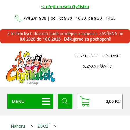
<- přejít na web čtyřlístku
774 241 976
|
po - čt 8:30 - 16:30, pá 8:30 - 14:30
Z technických důvodů bude prodejna a expedice ZAVŘENA od
8.8.2026 do 16.8.2026
.
Děkujeme za pochopení!
REGISTROVAT
PŘIHLÁSIT
SEZNAM PŘÁNÍ
(0)
MENU
0,00 Kč
Nahoru
>
ZBOŽÍ
>