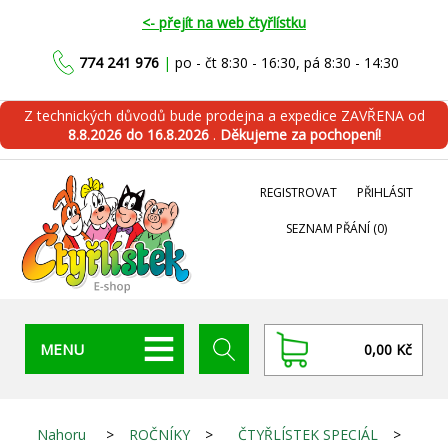
<- přejít na web čtyřlístku
774 241 976
|
po - čt 8:30 - 16:30, pá 8:30 - 14:30
Z technických důvodů bude prodejna a expedice ZAVŘENA od
8.8.2026 do 16.8.2026
.
Děkujeme za pochopení!
REGISTROVAT
PŘIHLÁSIT
SEZNAM PŘÁNÍ
(0)
MENU
0,00 Kč
Nahoru
>
ROČNÍKY
>
ČTYŘLÍSTEK SPECIÁL
>