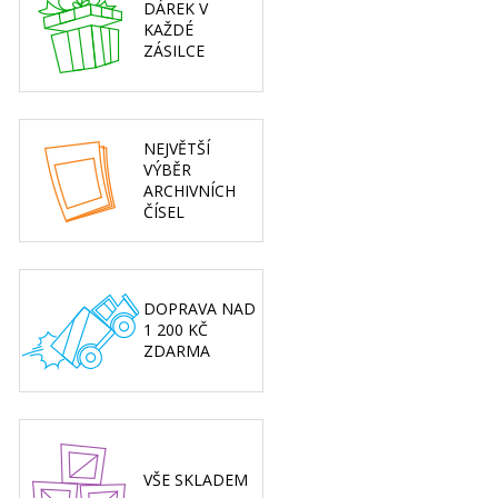
DÁREK V
KAŽDÉ
ZÁSILCE
NEJVĚTŠÍ
VÝBĚR
ARCHIVNÍCH
ČÍSEL
DOPRAVA NAD
1 200 KČ
ZDARMA
VŠE SKLADEM