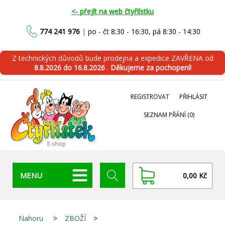
<- přejít na web čtyřlístku
774 241 976
|
po - čt 8:30 - 16:30, pá 8:30 - 14:30
Z technických důvodů bude prodejna a expedice ZAVŘENA od
8.8.2026 do 16.8.2026
.
Děkujeme za pochopení!
REGISTROVAT
PŘIHLÁSIT
SEZNAM PŘÁNÍ
(0)
MENU
0,00 Kč
Nahoru
>
ZBOŽÍ
>