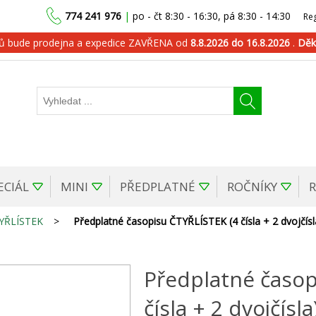
774 241 976
|
po - čt 8:30 - 16:30, pá 8:30 - 14:30
Reg
dů bude prodejna a expedice ZAVŘENA od
8.8.2026 do 16.8.2026
.
Děk
ECIÁL
MINI
PŘEDPLATNÉ
ROČNÍKY
YŘLÍSTEK
>
Předplatné časopisu ČTYŘLÍSTEK (4 čísla + 2 dvojčís
Předplatné časop
čísla + 2 dvojčísla