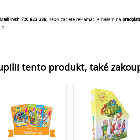
 MailFinish 720 823 388
, nebo zašlete reklamaci emailem na
predplat
no.
upilii tento produkt, také zakoup