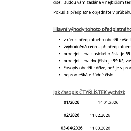
čísel. Budou vám zaslána v nejbližším te
Pokud si předplatné objednáte v průběhu 
Hlavní výhody tohoto předplatného
v rámci předplatného obdržíte všec
zvýhodněná cena
– při předplatném
prodejní cena klasického čísla je
69
prodejní cena dvojčísla je
99 Kč
, va
časopis obdržíte dříve, než je v prod
nepromeškáte žádné číslo.
Jak časopis ČTYŘLÍSTEK vychází:
01/2026
14.01.2026
02/2026
11.02.2026
03-04/2026
11.03.2026