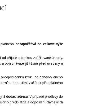
UCÍ
edplatného
nezapočítává do celkové výše
ní od přijaté a bankou zaúčtované úhrady.
em, a objednáváte již těsně před uvedeným
e v předposledním kroku objednávky anebo
 termínu doposílky. Začátek předplatného
ejná dodací adresa.
V případě prodlevy do
jícího předplatné a doposlání chybějících