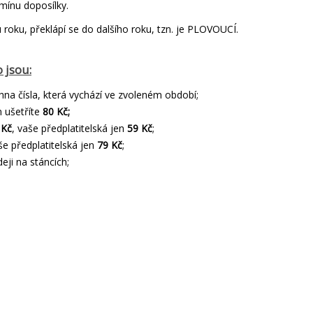
rmínu doposílky.
roku, překlápí se do dalšího roku, tzn. je PLOVOUCÍ.
 jsou:
hna čísla, která vychází ve zvoleném období;
 ušetříte
80 Kč;
 Kč
, vaše předplatitelská jen
59 Kč
;
še předplatitelská jen
79 Kč
;
eji na stáncích;