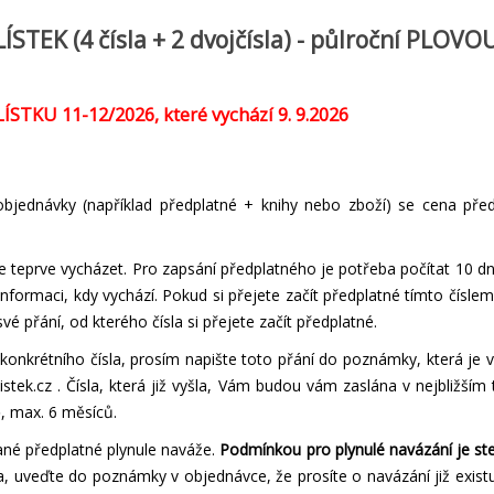
STEK (4 čísla + 2 dvojčísla) - půlroční PLOVO
ÍSTKU 11-12/
2026, které vychází 9. 9.2026
 objednávky (například předplatné + knihy nebo zboží) se cena př
e teprve vycházet. Pro zapsání předplatného je potřeba počítat 10 d
 informaci, kdy vychází. Pokud si přejete začít předplatné tímto čísl
 přání, od kterého čísla si přejete začít předplatné.
 konkrétního čísla, prosím napište toto přání do poznámky, která j
istek.cz
. Čísla, která již vyšla, Vám budou vám zaslána v nejbližším
, max. 6 měsíců.
ané předplatné plynule naváže.
Podmínkou pro plynulé navázání je st
, uveďte do poznámky v objednávce, že prosíte o navázání již existu