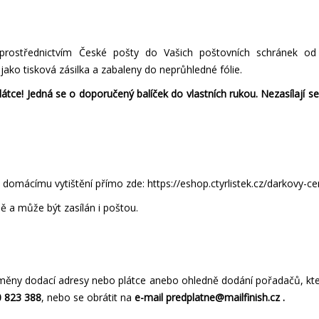
prostřednictvím České pošty do Vašich poštovních schránek od 
ako tisková zásilka a zabaleny do neprůhledné fólie.
látce! Jedná se o doporučený balíček do vlastních rukou. Nezasílají 
 k domácímu vytištění přímo zde:
https://eshop.ctyrlistek.cz/darkovy-cer
ě a může být zasílán i poštou.
měny dodací adresy nebo plátce anebo ohledně dodání pořadačů, kte
0 823 388
, nebo se obrátit na
e-mail
predplatne@mailfinish.cz
.