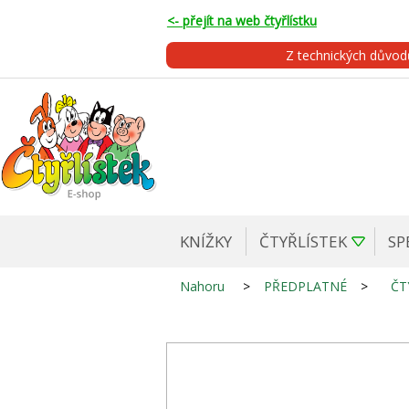
<- přejít na web čtyřlístku
Z technických důvo
KNÍŽKY
ČTYŘLÍSTEK
SP
Nahoru
>
PŘEDPLATNÉ
>
ČT