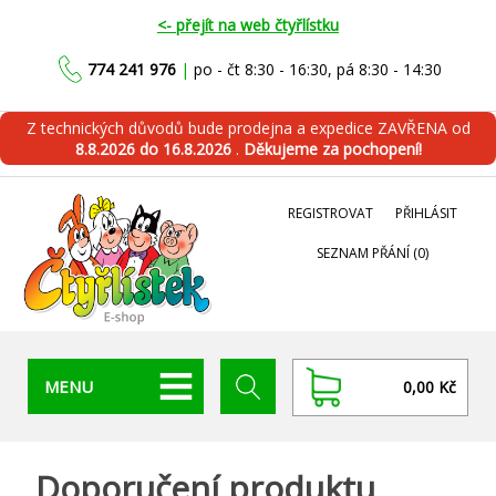
<- přejít na web čtyřlístku
774 241 976
|
po - čt 8:30 - 16:30, pá 8:30 - 14:30
Z technických důvodů bude prodejna a expedice ZAVŘENA od
8.8.2026 do 16.8.2026
.
Děkujeme za pochopení!
REGISTROVAT
PŘIHLÁSIT
SEZNAM PŘÁNÍ
(0)
MENU
0,00 Kč
Doporučení produktu