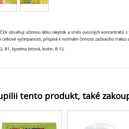
EK obsahují účinnou látku rakytník a směs ovocných koncentrátů s v
 celkové vyčerpanosti, přispívá k normální činnosti zažívacího trak
, B1, kyselina listová, biotin, B 12.
upilii tento produkt, také zakoup