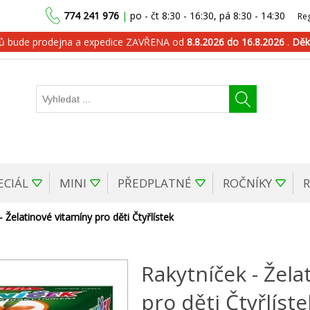
774 241 976
|
po - čt 8:30 - 16:30, pá 8:30 - 14:30
Reg
dů bude prodejna a expedice ZAVŘENA od
8.8.2026 do 16.8.2026
.
Děk
ECIÁL
MINI
PŘEDPLATNÉ
ROČNÍKY
- Želatinové vitamíny pro děti Čtyřlístek
Rakytníček - Žela
pro děti Čtyřlíste