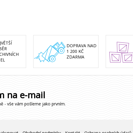
JVĚTŠÍ
DOPRAVA NAD
BĚR
1 200 KČ
CHIVNÍCH
ZDARMA
SEL
m na e-mail
ně - vše vám pošleme jako prvním.
nakupovat
Obchodní podmínky
Kontakt
Ochrana osobních údajů