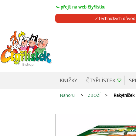
<- přejít na web čtyřlístku
Z technických důvo
KNÍŽKY
ČTYŘLÍSTEK
SP
Nahoru
>
ZBOŽÍ
>
Rakytníček 