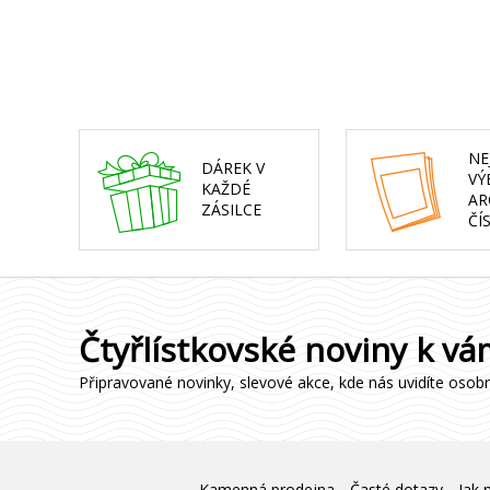
NE
DÁREK V
VÝ
KAŽDÉ
AR
ZÁSILCE
ČÍ
Čtyřlístkovské noviny k vá
Připravované novinky, slevové akce, kde nás uvidíte osob
Kamenná prodejna
Časté dotazy
Jak 