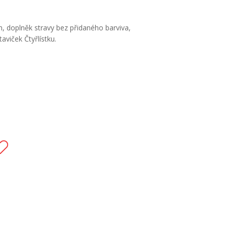
m, doplněk stravy bez přidaného barviva,
viček Čtyřlístku.