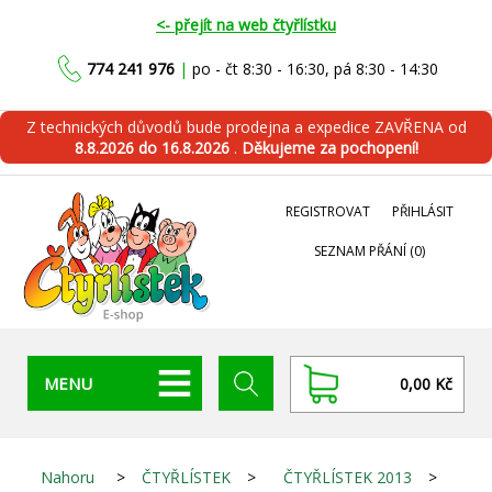
<- přejít na web čtyřlístku
774 241 976
|
po - čt 8:30 - 16:30, pá 8:30 - 14:30
Z technických důvodů bude prodejna a expedice ZAVŘENA od
8.8.2026 do 16.8.2026
.
Děkujeme za pochopení!
REGISTROVAT
PŘIHLÁSIT
SEZNAM PŘÁNÍ
(0)
MENU
0,00 Kč
Nahoru
>
ČTYŘLÍSTEK
>
ČTYŘLÍSTEK 2013
>