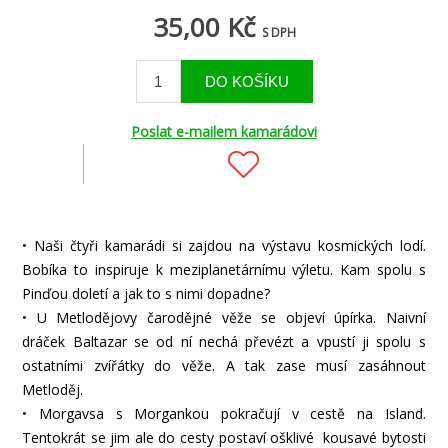
35,00 Kč
S DPH
Poslat e-mailem kamarádovi
• Naši čtyři kamarádi si zajdou na výstavu kosmických lodí.
Bobíka to inspiruje k meziplanetárnímu výletu. Kam spolu s
Pinďou doletí a jak to s nimi dopadne?
• U Metlodějovy čarodějné věže se objeví úpírka. Naivní
dráček Baltazar se od ní nechá převézt a vpustí ji spolu s
ostatními zvířátky do věže. A tak zase musí zasáhnout
Metloděj.
• Morgavsa s Morgankou pokračují v cestě na Island.
Tentokrát se jim ale do cesty postaví ošklivé kousavé bytosti