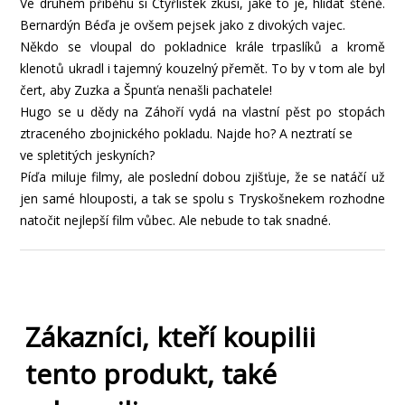
Ve druhém příběhu si Čtyřlístek zkusí, jaké to je, hlídat štěně.
Bernardýn Béďa je ovšem pejsek jako z divokých vajec.
Někdo se vloupal do pokladnice krále trpaslíků a kromě
klenotů ukradl i tajemný kouzelný přemět. To by v tom ale byl
čert, aby Zuzka a Špunťa nenašli pachatele!
Hugo se u dědy na Záhoří vydá na vlastní pěst po stopách
ztraceného zbojnického pokladu. Najde ho? A neztratí se
ve spletitých jeskyních?
Píďa miluje filmy, ale poslední dobou zjišťuje, že se natáčí už
jen samé hlouposti, a tak se spolu s Tryskošnekem rozhodne
natočit nejlepší film vůbec. Ale nebude to tak snadné.
Zákazníci, kteří koupilii
tento produkt, také