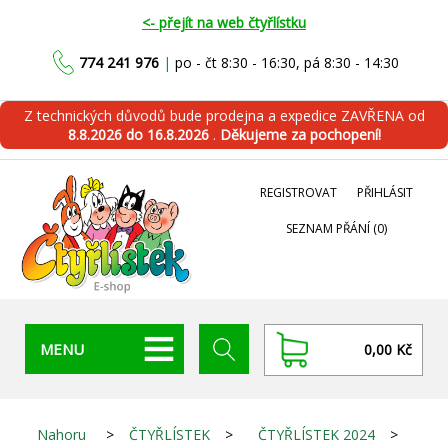
<- přejít na web čtyřlístku
774 241 976
|
po - čt 8:30 - 16:30, pá 8:30 - 14:30
Z technických důvodů bude prodejna a expedice ZAVŘENA od
8.8.2026 do 16.8.2026
.
Děkujeme za pochopení!
REGISTROVAT
PŘIHLÁSIT
SEZNAM PŘÁNÍ
(0)
MENU
0,00 Kč
Nahoru
>
ČTYŘLÍSTEK
>
ČTYŘLÍSTEK 2024
>