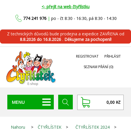
<- přejít na web čtyřlístku
774 241 976
|
po - čt 8:30 - 16:30, pá 8:30 - 14:30
Z technických důvodů bude prodejna a expedice ZAVŘENA od
8.8.2026 do 16.8.2026
.
Děkujeme za pochopení!
REGISTROVAT
PŘIHLÁSIT
SEZNAM PŘÁNÍ
(0)
MENU
0,00 Kč
Nahoru
>
ČTYŘLÍSTEK
>
ČTYŘLÍSTEK 2024
>