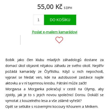
55,00 Kč
S DPH
Poslat e-mailem kamarádovi
Bobík jako člen klubu mladých záhadologů dostane za
domací úkol objasnit nějakou záhadu ze svého okolí. Nejdřív
požádá kamarády ze Čtyřlístku. Když u nich nepochodí,
vypraví se hledat ven, kde na autobusové zastávce najde
aktovku a v ní tajemnou kresbu. Pátrání může začít!
Morgavsa a Morganka pokračují v cestě na Olymp, aby
zjistily, jak je to s jejich novou společnicí Dorou. Dokáží se
vymotat z kouzelného lesa a vše zdárně vyřešit?
Opět se setkáte s rozvernými kocoury Kňourem a Mníkem.