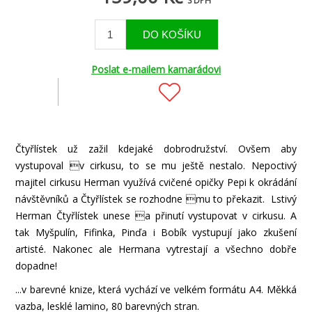
S DPH
Poslat e-mailem kamarádovi
Čtyřlístek už zažil kdejaké dobrodružství. Ovšem aby
vystupoval v cirkusu, to se mu ještě nestalo. Nepoctivý
majitel cirkusu Herman využívá cvičené opičky Pepi k okrádání
návštěvníků a Čtyřlístek se rozhodne mu to překazit. Lstivý
Herman Čtyřlístek unese a přinutí vystupovat v cirkusu. A
tak Myšpulín, Fifinka, Pinďa i Bobík vystupují jako zkušení
artisté. Nakonec ale Hermana vytrestají a všechno dobře
dopadne!
...v barevné knize, která vychází ve velkém formátu A4. Měkká
vazba, lesklé lamino, 80 barevných stran.