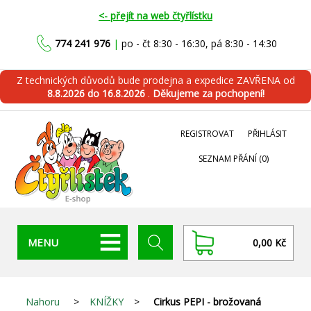
<- přejít na web čtyřlístku
774 241 976
|
po - čt 8:30 - 16:30, pá 8:30 - 14:30
Z technických důvodů bude prodejna a expedice ZAVŘENA od
8.8.2026 do 16.8.2026
.
Děkujeme za pochopení!
REGISTROVAT
PŘIHLÁSIT
SEZNAM PŘÁNÍ
(0)
MENU
0,00 Kč
Nahoru
>
KNÍŽKY
>
Cirkus PEPI - brožovaná