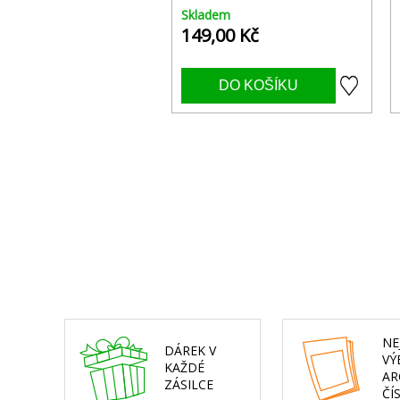
Skladem
149,00 Kč
NE
DÁREK V
VÝ
KAŽDÉ
AR
ZÁSILCE
ČÍ