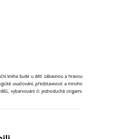
kační kniha bude u dětí zábavnou a hravou
logické uvažování, představivost a mnoho
zdílů, vybarvování či jednoduchá origami.
ili