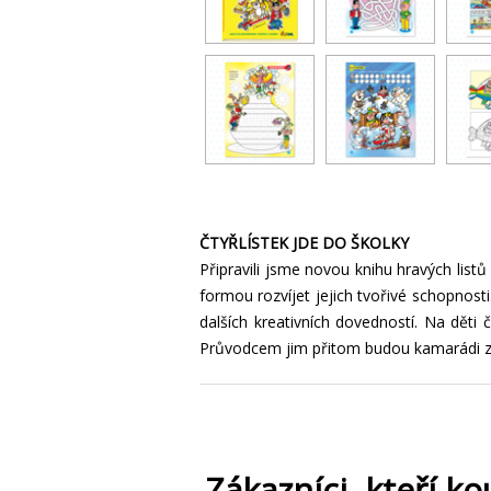
ČTYŘLÍSTEK JDE DO ŠKOLKY
Připravili jsme novou knihu hravých list
formou rozvíjet jejich tvořivé schopnos
dalších kreativních dovedností. Na děti 
Průvodcem jim přitom budou kamarádi ze
Zákazníci, kteří ko