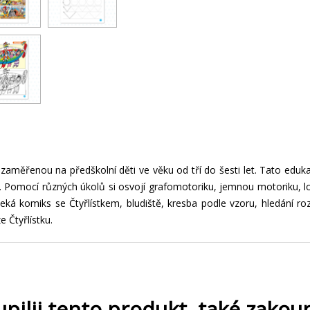
ů zaměřenou na předškolní děti ve věku od tří do šesti let. Tato edu
ti. Pomocí různých úkolů si osvojí grafomotoriku, jemnou motoriku, 
čeká komiks se Čtyřlístkem, bludiště, kresba podle vzoru, hledání ro
 Čtyřlístku.
upilii tento produkt, také zakoup