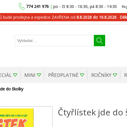
774 241 976
|
po - čt 8:30 - 16:30, pá 8:30 - 14:30
Reg
dů bude prodejna a expedice ZAVŘENA od
8.8.2026 do 16.8.2026
.
Děk
ECIÁL
MINI
PŘEDPLATNÉ
ROČNÍKY
 jde do školky
Čtyřlístek jde do