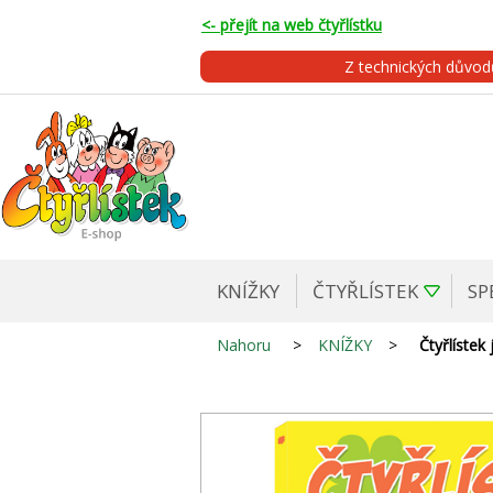
<- přejít na web čtyřlístku
Z technických důvo
KNÍŽKY
ČTYŘLÍSTEK
SP
Nahoru
>
KNÍŽKY
>
Čtyřlístek