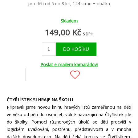
pro děti od 5 do 8 let, 144 stran + obálka
Skladem
149,00 Kč
S DPH
Poslat e-mailem kamarádovi
ČTYŘLÍSTEK SI HRAJE NA ŠKOLU
Připravili jsme novou knihu hravých listů zaměřenou na děti
ve věku od pěti do osmi let, volně navazující na Čtyřlístek jde
do školky. Pomocí různorodých úkolů se děti procvičí v
logickém uvažování, postřehu, představivosti a v mnoha
dalších dovednostech. Na děti čeká komiks se Čtyřlístkem,