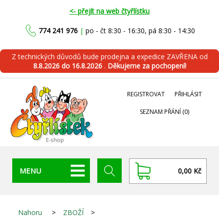
<- přejít na web čtyřlístku
774 241 976
|
po - čt 8:30 - 16:30, pá 8:30 - 14:30
Z technických důvodů bude prodejna a expedice ZAVŘENA od
8.8.2026 do 16.8.2026
.
Děkujeme za pochopení!
REGISTROVAT
PŘIHLÁSIT
SEZNAM PŘÁNÍ
(0)
MENU
0,00 Kč
Nahoru
>
ZBOŽÍ
>