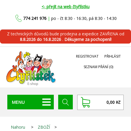
<- přejít na web čtyřlístku
774 241 976
|
po - čt 8:30 - 16:30, pá 8:30 - 14:30
Z technických důvodů bude prodejna a expedice ZAVŘENA od
8.8.2026 do 16.8.2026
.
Děkujeme za pochopení!
REGISTROVAT
PŘIHLÁSIT
SEZNAM PŘÁNÍ
(0)
MENU
0,00 Kč
Nahoru
>
ZBOŽÍ
>