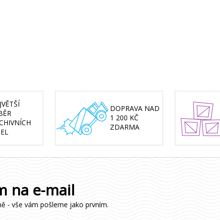
JVĚTŠÍ
DOPRAVA NAD
BĚR
1 200 KČ
CHIVNÍCH
ZDARMA
SEL
m na e-mail
ně - vše vám pošleme jako prvním.