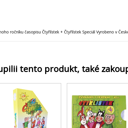
dnoho ročníku časopisu Čtyřlístek + Čtyřlístek Speciál Vyrobeno v Česk
upilii tento produkt, také zakoup