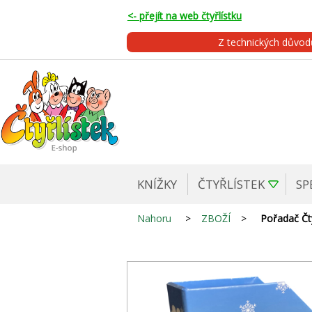
<- přejít na web čtyřlístku
Z technických důvo
KNÍŽKY
ČTYŘLÍSTEK
SP
Nahoru
>
ZBOŽÍ
>
Pořadač Čty