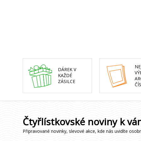
NE
DÁREK V
VÝ
KAŽDÉ
AR
ZÁSILCE
ČÍ
Čtyřlístkovské noviny k vá
Připravované novinky, slevové akce, kde nás uvidíte osob