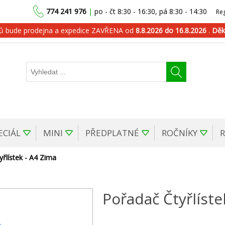
774 241 976
|
po - čt 8:30 - 16:30, pá 8:30 - 14:30
Reg
dů bude prodejna a expedice ZAVŘENA od
8.8.2026 do 16.8.2026
.
Děk
ECIÁL
MINI
PŘEDPLATNÉ
ROČNÍKY
řlístek - A4 Zima
Pořadač Čtyřlíste